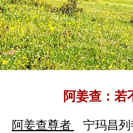
阿姜查：若
阿姜查尊者
宁玛昌列