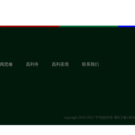
闻思修
昌列寺
昌列圣境
联系我们
copyright 2019-2022 宁玛昌列寺
蜀ICP备1903