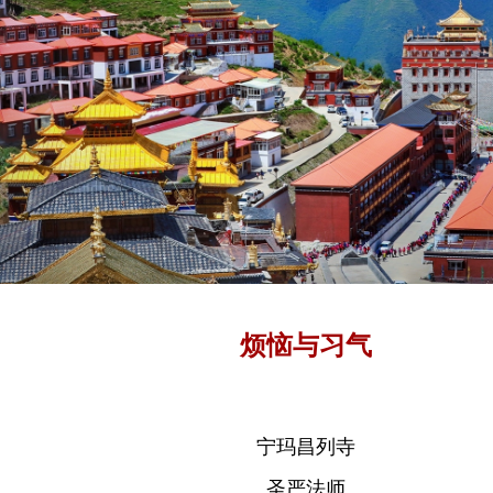
烦恼与习气
宁玛昌列寺
圣严法师