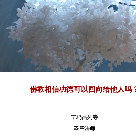
佛教相信功德可以回向给他人吗
宁玛昌列寺
圣严法师