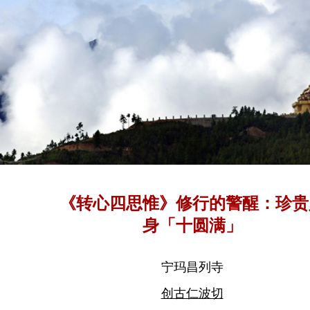
《转心四思惟》修行的警醒：珍贵
身「十圆满」
宁玛昌列寺
创古仁波切