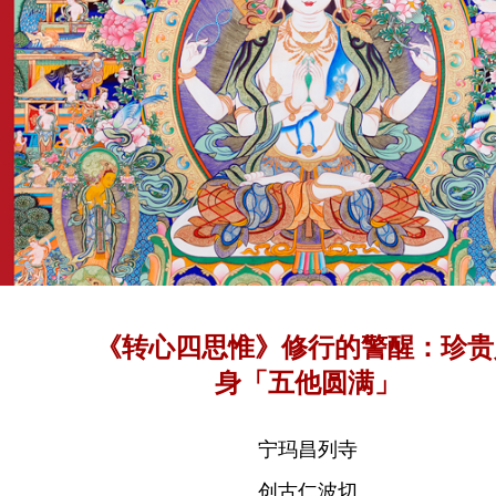
《转心四思惟》修行的警醒：珍贵
身「五他圆满」
宁玛昌列寺
创古仁波切