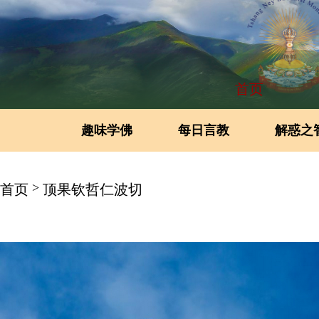
首页
趣味学佛
每日言教
解惑之
>
首页
顶果钦哲仁波切