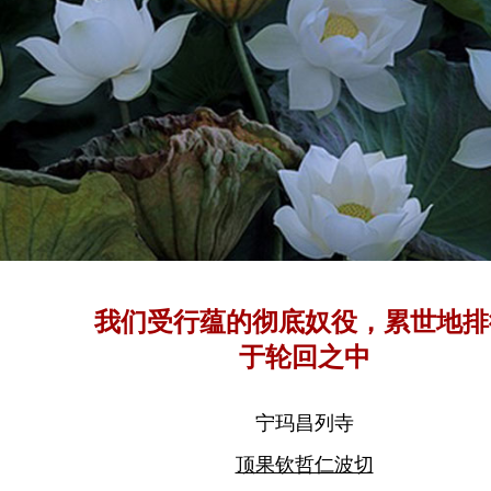
我们受行蕴的彻底奴役，累世地排
于轮回之中
宁玛昌列寺
顶果钦哲仁波切