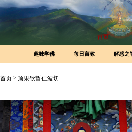
首页
趣味学佛
每日言教
解惑之
>
首页
顶果钦哲仁波切