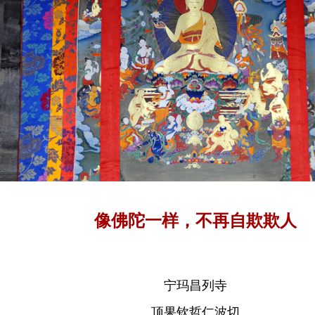
像佛陀一样，不再自欺欺人
宁玛昌列寺
顶果钦哲仁波切