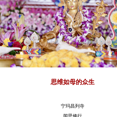
思维如母的众生
宁玛昌列寺
闻思修行