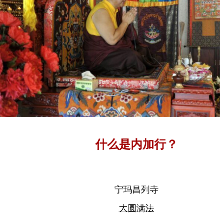
什么是内加行？
宁玛昌列寺
大圆满法