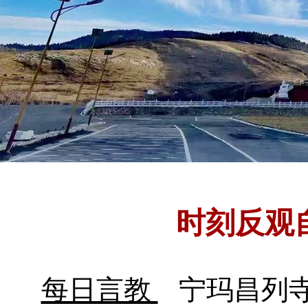
时刻反观
每日言教
宁玛昌列