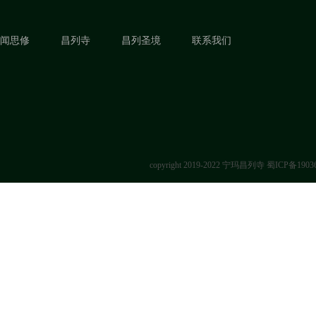
闻思修
昌列寺
昌列圣境
联系我们
copyright 2019-2022 宁玛昌列寺
蜀ICP备1903