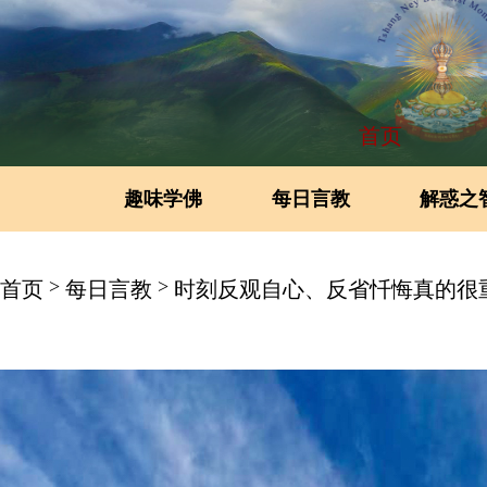
首页
趣味学佛
每日言教
解惑之
>
>
首页
每日言教
时刻反观自心、反省忏悔真的很