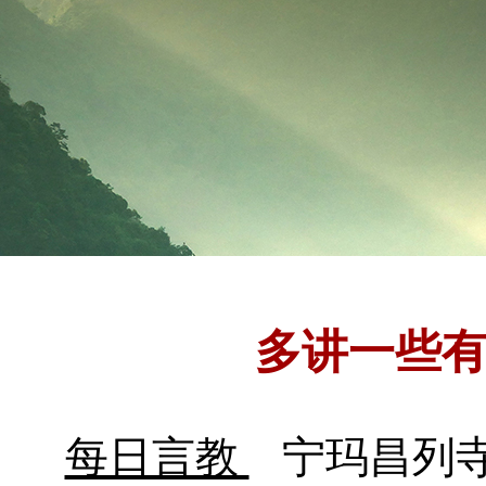
多讲一些
每日言教
宁玛昌列