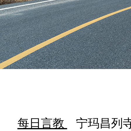
每日言教
宁玛昌列