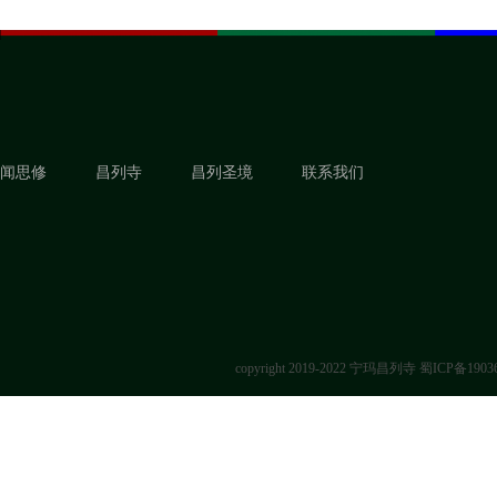
闻思修
昌列寺
昌列圣境
联系我们
copyright 2019-2022 宁玛昌列寺
蜀ICP备1903