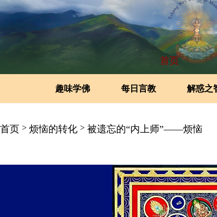
首页
趣味学佛
每日言教
解惑之
>
>
首页
烦恼的转化
被遗忘的“内上师”——烦恼