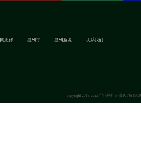
闻思修
昌列寺
昌列圣境
联系我们
copyright 2019-2022 宁玛昌列寺
蜀ICP备1903