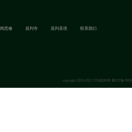
闻思修
昌列寺
昌列圣境
联系我们
copyright 2019-2022 宁玛昌列寺
蜀ICP备1903