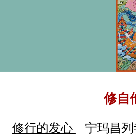
修自
修行的发心
宁玛昌列