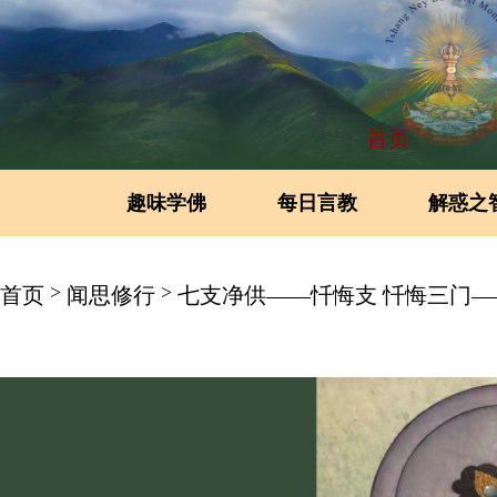
首页
趣味学佛
每日言教
解惑之
>
>
首页
闻思修行
七支净供——忏悔支 忏悔三门