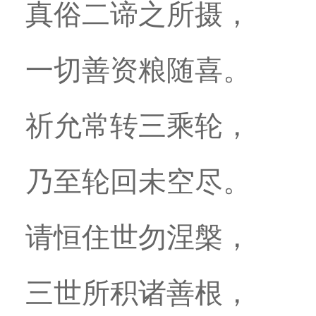
真俗二谛之所摄，
一切善资粮随喜。
祈允常转三乘轮，
乃至轮回未空尽。
请恒住世勿涅槃，
三世所积诸善根，