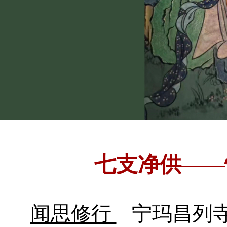
七支净供——
闻思修行
宁玛昌列