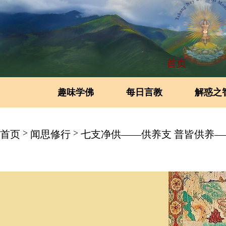
首页
趣味学佛
每日言教
解惑之
>
>
首页
闻思修行
七支净供——供养支 普皆供养