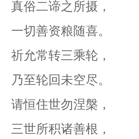
真俗二谛之所摄，
一切善资粮随喜。
祈允常转三乘轮，
乃至轮回未空尽。
请恒住世勿涅槃，
三世所积诸善根，