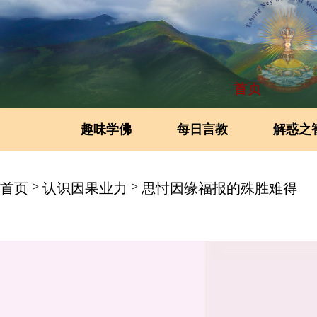
首页
趣味学佛
每日言教
解惑之
>
>
首页
认识因果业力
思忖因缘福报的殊胜难得