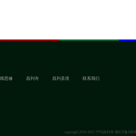
闻思修
昌列寺
昌列圣境
联系我们
copyright 2019-2022 宁玛昌列寺
蜀ICP备1903