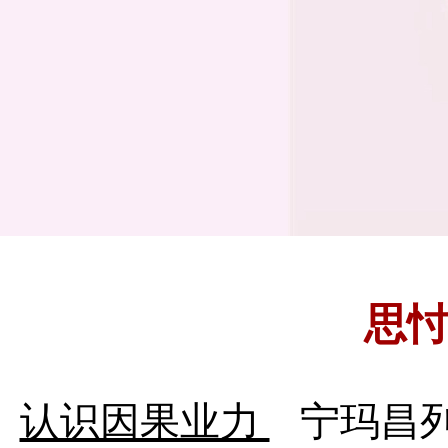
思
认识因果业力
宁玛昌