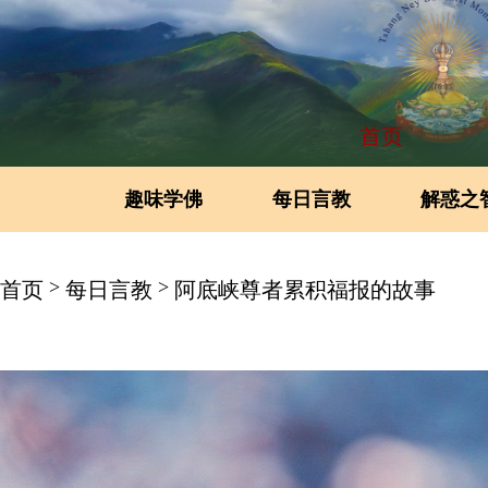
首页
趣味学佛
每日言教
解惑之
>
>
首页
每日言教
阿底峡尊者累积福报的故事