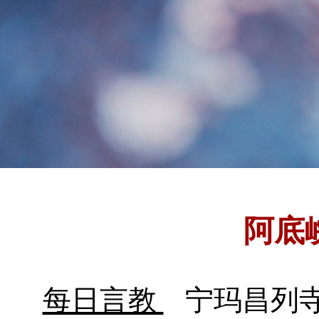
阿底
每日言教
宁玛昌列