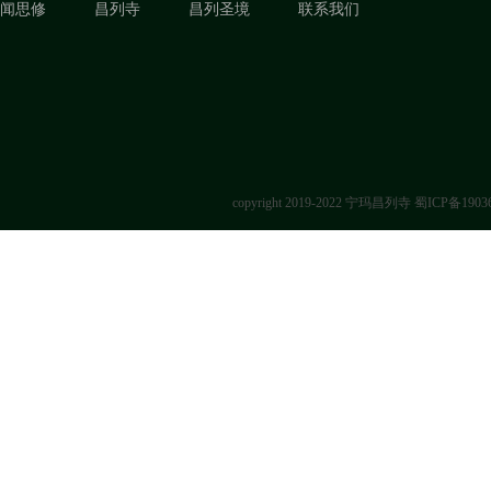
闻思修
昌列寺
昌列圣境
联系我们
copyright 2019-2022 宁玛昌列寺
蜀ICP备1903