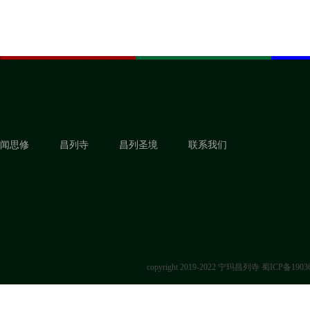
闻思修
昌列寺
昌列圣境
联系我们
copyright 2019-2022 宁玛昌列寺
蜀ICP备1903