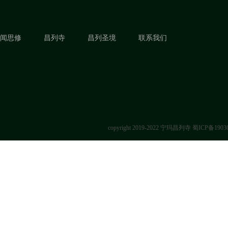
闻思修
昌列寺
昌列圣境
联系我们
copyright 2019-2022 宁玛昌列寺
蜀ICP备1903