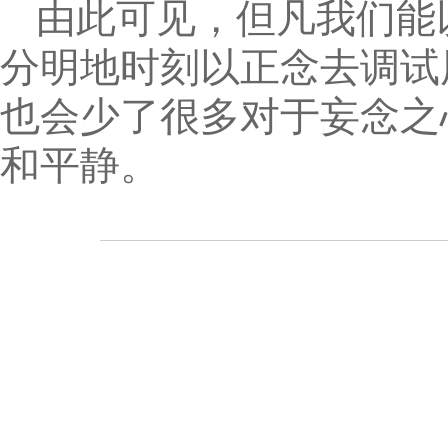
由此可见，但凡我们能
分明地时刻以正念去调试
也会少了很多对于妄念之
和平静。