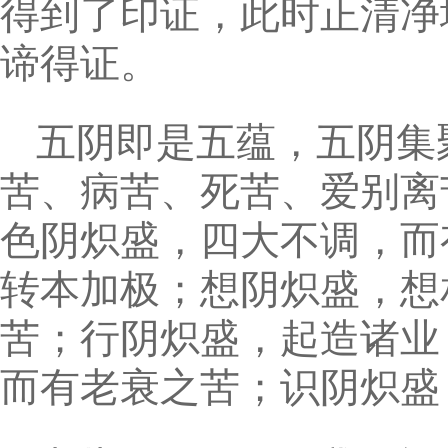
得到了印证，此时正清净
谛得证。
五阴即是五蕴，五阴集
苦、病苦、死苦、爱别离
色阴炽盛，四大不调，而
转本加极；想阴炽盛，想
苦；行阴炽盛，起造诸业
而有老衰之苦；识阴炽盛