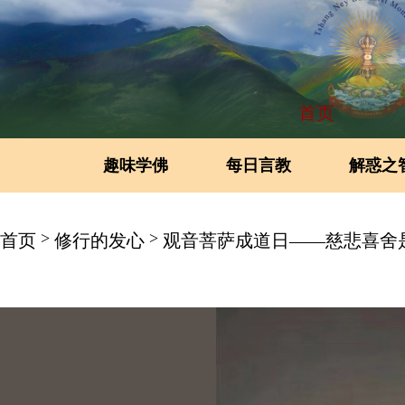
首页
趣味学佛
每日言教
解惑之
>
>
首页
修行的发心
观音菩萨成道日——慈悲喜舍