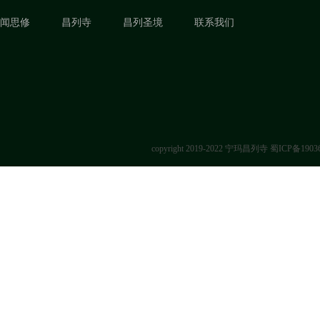
闻思修
昌列寺
昌列圣境
联系我们
copyright 2019-2022 宁玛昌列寺
蜀ICP备1903