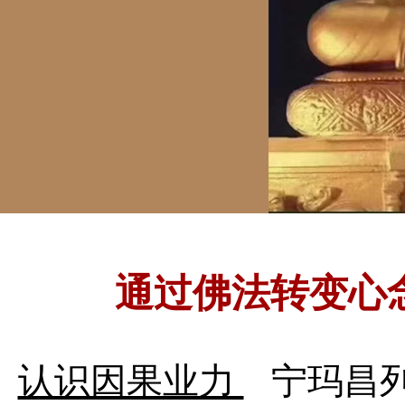
通过佛法转变心
认识因果业力
宁玛昌