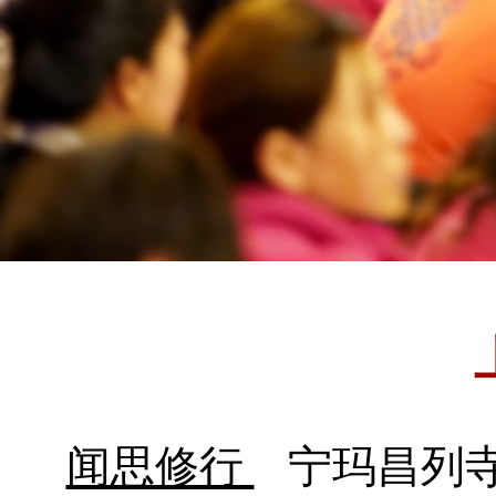
闻思修行
宁玛昌列