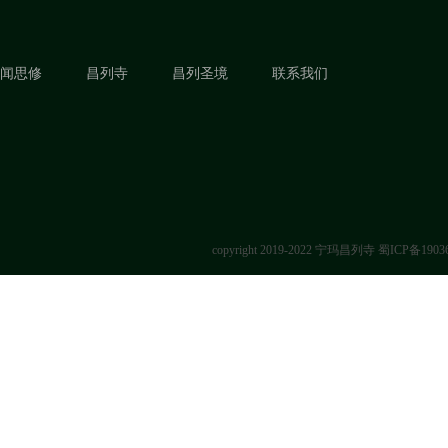
闻思修
昌列寺
昌列圣境
联系我们
copyright 2019-2022 宁玛昌列寺
蜀ICP备1903