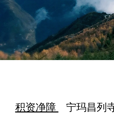
积资净障
宁玛昌列