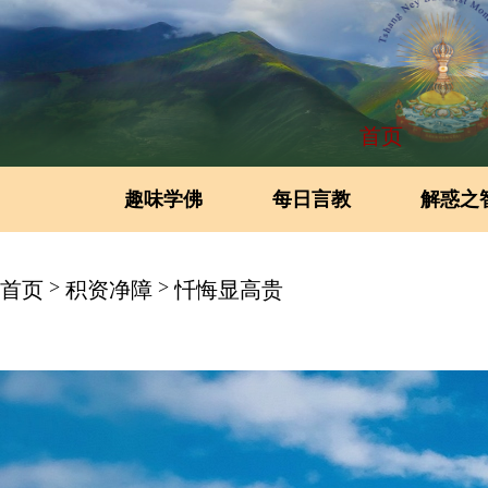
首页
趣味学佛
每日言教
解惑之
>
>
首页
积资净障
忏悔显高贵