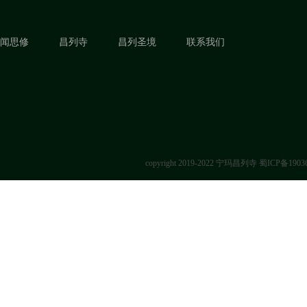
闻思修
昌列寺
昌列圣境
联系我们
copyright 2019-2022 宁玛昌列寺
蜀ICP备1903