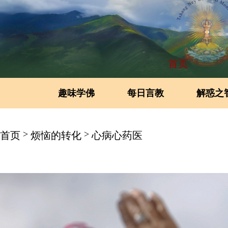
首页
趣味学佛
每日言教
解惑之
>
>
首页
烦恼的转化
心病心药医