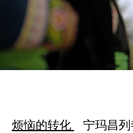
烦恼的转化
宁玛昌列