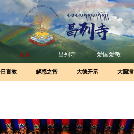
首页
昌列寺
爱国爱教
每日言教
解惑之智
大德开示
大圆满