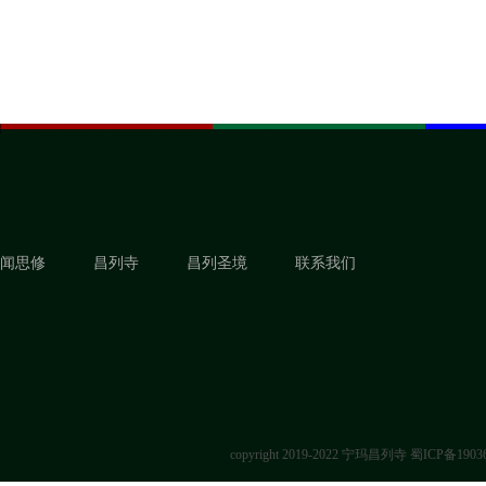
闻思修
昌列寺
昌列圣境
联系我们
copyright 2019-2022 宁玛昌列寺
蜀ICP备1903