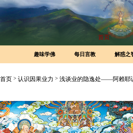
首页
趣味学佛
每日言教
解惑之
>
>
首页
认识因果业力
浅谈业的隐逸处——阿赖耶