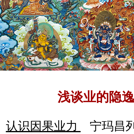
浅谈业的隐
认识因果业力
宁玛昌