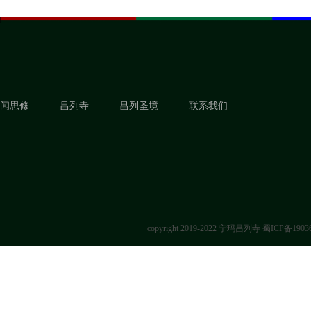
闻思修
昌列寺
昌列圣境
联系我们
copyright 2019-2022 宁玛昌列寺
蜀ICP备1903