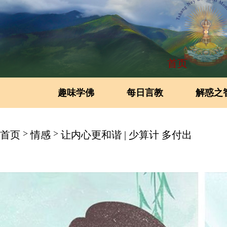
首页
趣味学佛
每日言教
解惑之
>
>
首页
情感
让内心更和谐 | 少算计 多付出