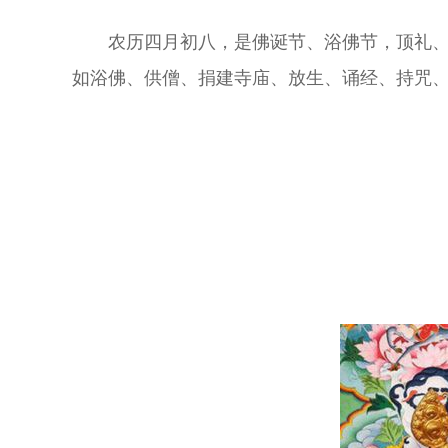
农历四月初八，是佛诞节、浴佛节，顶礼
如浴佛、供僧、捐建寺庙、放生、诵经、持咒