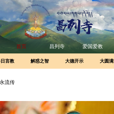
首页
昌列寺
爱国爱教
每日言教
解惑之智
大德开示
大圆满
神永流传