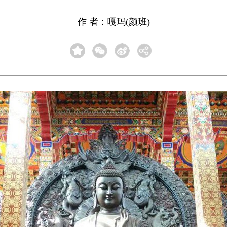
作 者：嘎玛(颜班)