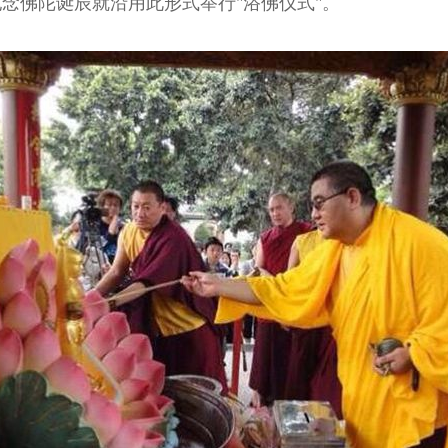
念佛陀诞辰就沿用此形式举行"浴佛仪式"。