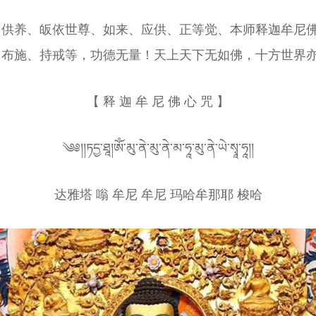
、供养、皈依世尊、如来、应供、正等觉、本师释迦牟尼
、布施、持戒等，功德无量！天上天下无如佛，十方世界
【 释 迦 牟 尼 佛 心 咒 】
༄༅།།ཏདྱ་ཐཱ།ༀ་མུ་ནེ་མུ་ནེ་མ་ཧཱ་མུ་ནེ་ཡེ་སྭཱ་ཧཱ།།
达雅塔 嗡 牟尼 牟尼 玛哈牟那耶 梭哈