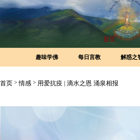
首页
趣味学佛
每日言教
解惑之
>
>
首页
情感
用爱抗疫 | 滴水之恩 涌泉相报