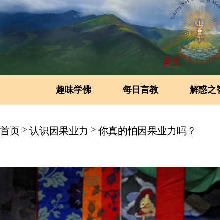
首页
趣味学佛
每日言教
解惑之
>
>
首页
认识因果业力
你真的怕因果业力吗？