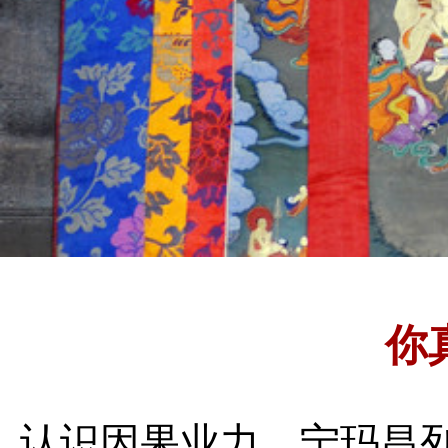
你
认识因果业力
宁玛昌