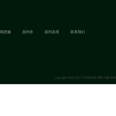
闻思修
昌列寺
昌列圣境
联系我们
copyright 2019-2022 宁玛昌列寺
蜀ICP备1903