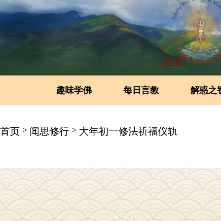
首页
趣味学佛
每日言教
解惑之
>
>
首页
闻思修行
大年初一修法祈福仪轨