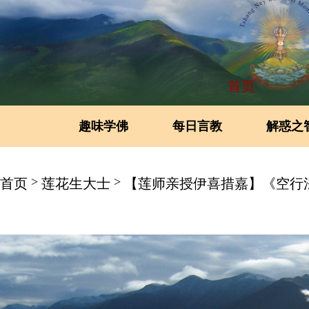
首页
趣味学佛
每日言教
解惑之
>
>
首页
莲花生大士
【莲师亲授伊喜措嘉】《空行