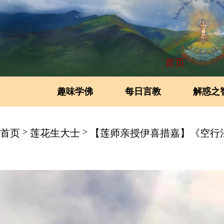
首页
趣味学佛
每日言教
解惑之
>
>
首页
莲花生大士
【莲师亲授伊喜措嘉】《空行