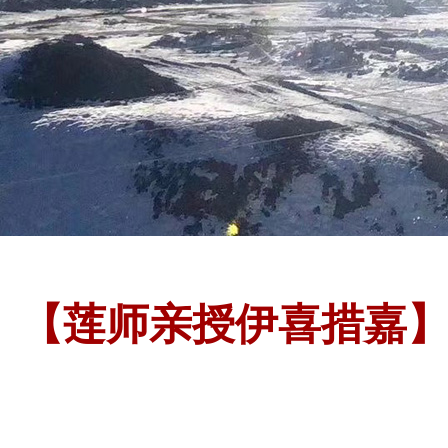
【莲师亲授伊喜措嘉