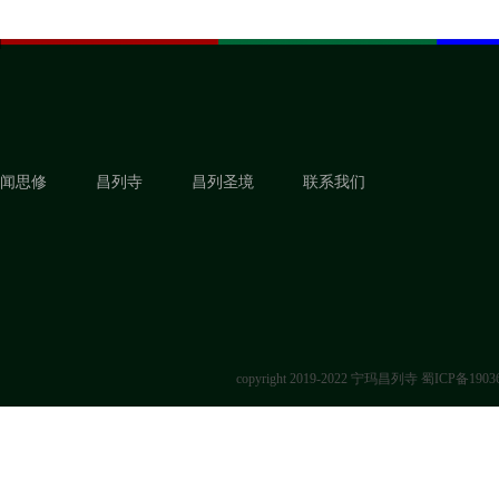
闻思修
昌列寺
昌列圣境
联系我们
copyright 2019-2022 宁玛昌列寺
蜀ICP备1903