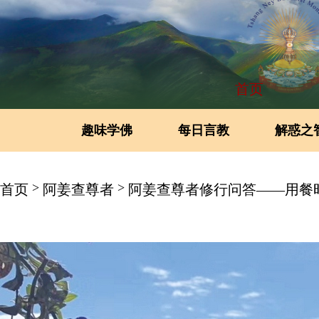
首页
趣味学佛
每日言教
解惑之
>
>
首页
阿姜查尊者
阿姜查尊者修行问答——用餐