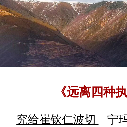
《远离四种
究给崔钦仁波切
宁