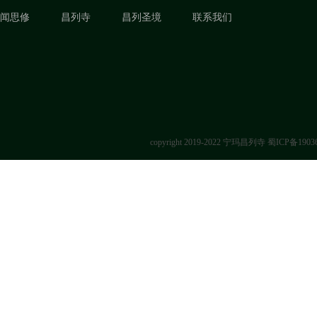
闻思修
昌列寺
昌列圣境
联系我们
copyright 2019-2022 宁玛昌列寺
蜀ICP备1903