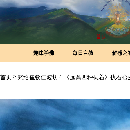
首页
趣味学佛
每日言教
解惑之
>
>
首页
究给崔钦仁波切
《远离四种执着》执着心