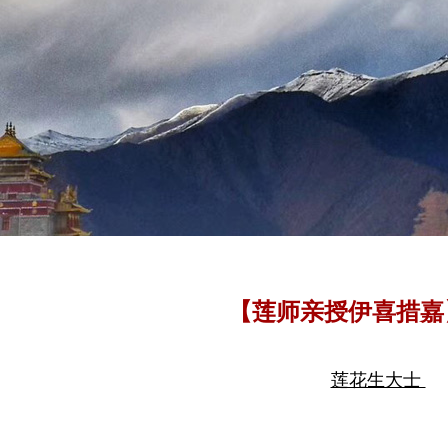
【莲师亲授伊喜措嘉
莲花生大士