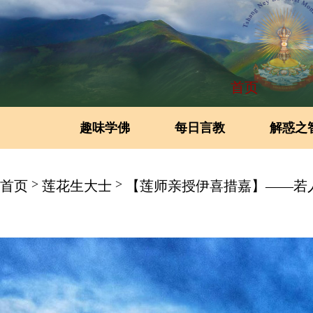
首页
趣味学佛
每日言教
解惑之
>
>
首页
莲花生大士
【莲师亲授伊喜措嘉】——若