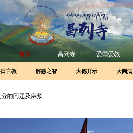
首页
昌列寺
爱国爱教
每日言教
解惑之智
大德开示
大圆满
其分的问题及麻烦