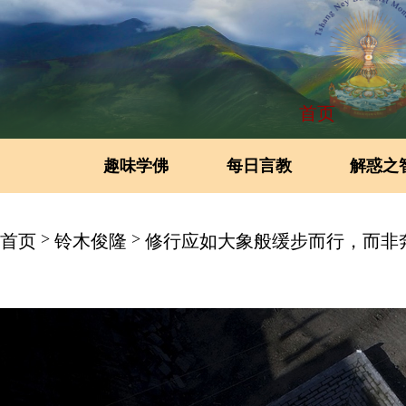
首页
趣味学佛
每日言教
解惑之
>
>
首页
铃木俊隆
修行应如大象般缓步而行，而非