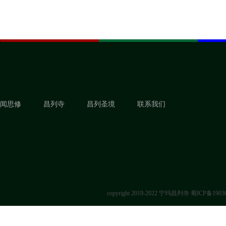
闻思修
昌列寺
昌列圣境
联系我们
copyright 2019-2022 宁玛昌列寺
蜀ICP备1903