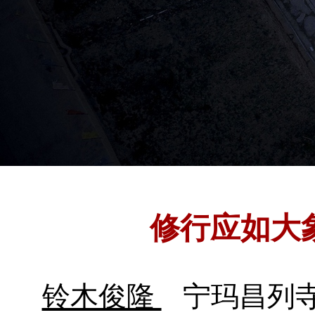
修行应如大
铃木俊隆
宁玛昌列