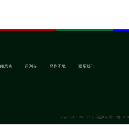
闻思修
昌列寺
昌列圣境
联系我们
copyright 2019-2022 宁玛昌列寺
蜀ICP备1903