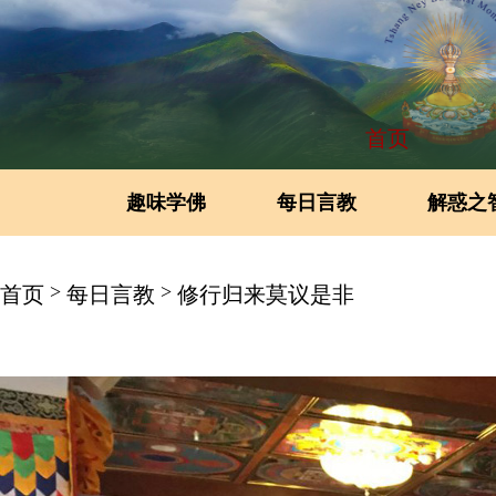
首页
趣味学佛
每日言教
解惑之
>
>
首页
每日言教
修行归来莫议是非