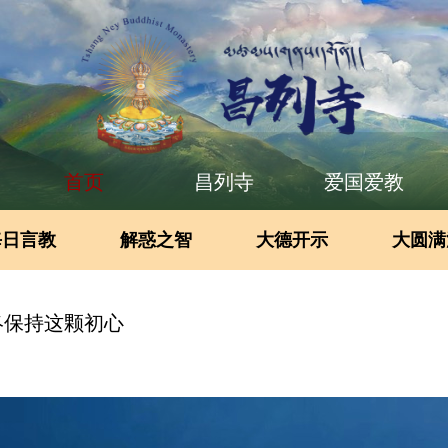
首页
昌列寺
爱国爱教
每日言教
解惑之智
大德开示
大圆满
终保持这颗初心