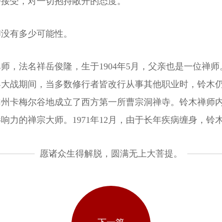
去接受，对一切抱持敞开的态度。
却没有多少可能性。
宗的禅师，法名祥岳俊隆，生于1904年5月，父亲也是一位
大战期间，当多数修行者皆改行从事其他职业时，铃木仍坚
州卡梅尔谷地成立了西方第一所曹宗洞禅寺。铃木禅师内敛
力的禅宗大师。1971年12月，由于长年疾病缠身，铃
愿诸众生得解脱，圆满无上大菩提。