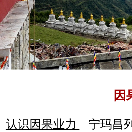
因
认识因果业力
宁玛昌