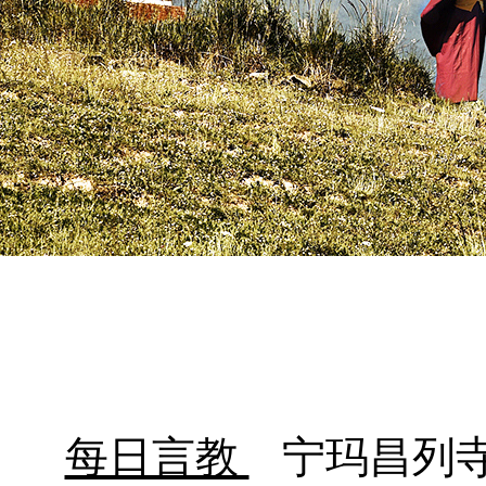
每日言教
宁玛昌列