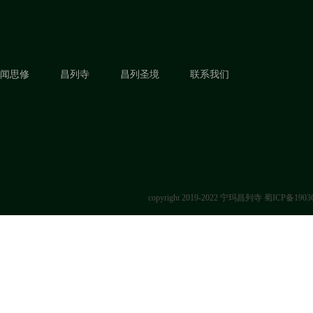
闻思修
昌列寺
昌列圣境
联系我们
copyright 2019-2022 宁玛昌列寺
蜀ICP备1903