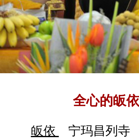
全心的皈
皈依
宁玛昌列寺