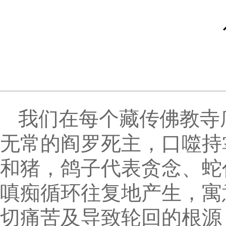
我们在每个藏传佛教寺
无常的阎罗死主，口噬持
和猪，鸽子代表贪念、蛇
嗔痴循环往复地产生，寓
切痛苦及导致轮回的根源