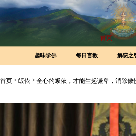
首页
趣味学佛
每日言教
解惑之
>
>
首页
皈依
全心的皈依，才能生起谦卑，消除傲