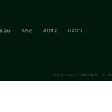
闻思修
昌列寺
昌列圣境
联系我们
copyright 2019-2022 宁玛昌列寺
蜀ICP备1903