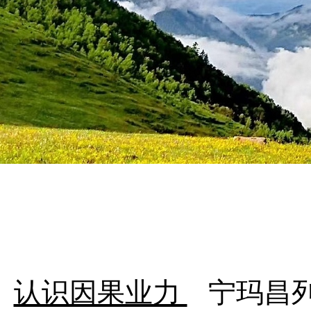
认识因果业力
宁玛昌