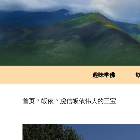
趣味学佛
>
>
首页
皈依
虔信皈依伟大的三宝