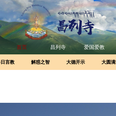
首页
昌列寺
爱国爱教
每日言教
解惑之智
大德开示
大圆满