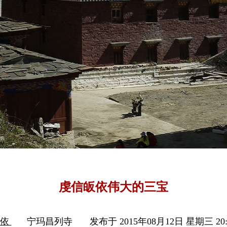
虔信皈依伟大的三宝
皈依
宁玛昌列寺
发布于 2015年08月12日 星期三 20: