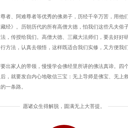
叶尊者、阿难尊者等优秀的佛弟子，历经千辛万苦，用他
大藏经》。历朝历代的所有高僧大德，怕我们这些凡夫俗
方法，传授给我们。高僧大德、三藏大法师们，要去好好
修行方法，认真去领悟，这样既适合我们实修，又方便我
需要出家人的带领，慢慢学会佛经里所讲的佛法真谛。四
之后，就要发自内心地敬信三宝：无上导师是佛宝、无上
胜的一条路。
愿诸众生得解脱，圆满无上大菩提。