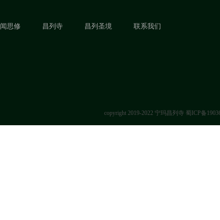
闻思修
昌列寺
昌列圣境
联系我们
copyright 2019-2022 宁玛昌列寺
蜀ICP备1903