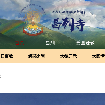
首页
昌列寺
爱国爱教
每日言教
解惑之智
大德开示
大圆满
法