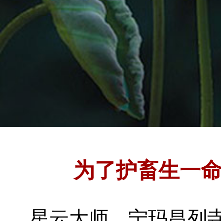
为了护畜生一
星云大师
宁玛昌列