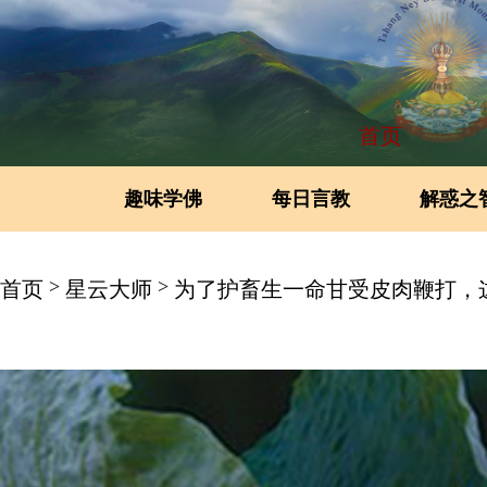
首页
趣味学佛
每日言教
解惑之
>
>
首页
星云大师
为了护畜生一命甘受皮肉鞭打，