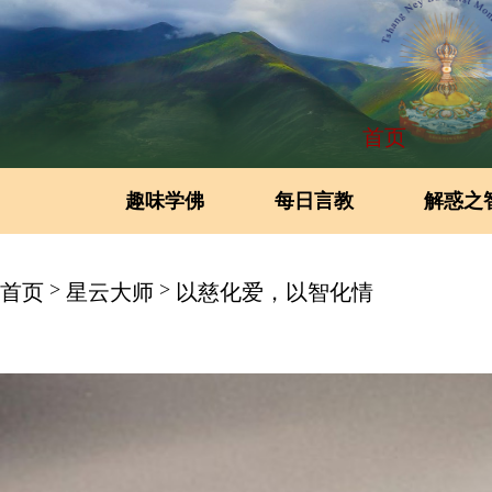
首页
趣味学佛
每日言教
解惑之
>
>
首页
星云大师
以慈化爱，以智化情