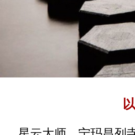
星云大师
宁玛昌列